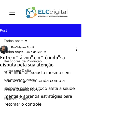
Post
Todos posts
Prof Mauro Bonfim
Todos posts
19 de jan.
5 min de leitura
Entre o “já vou” e o “tô indo”: a
Bastidores de Produção
disputa pela sua atenção
Jornalismo Digital
Sentindo-se exausto mesmo sem 
Narrativas de Roteiro
sair do lugar? Entenda como a 
disputa pelo seu foco afeta a saúde 
IA para Comunicadores
mental e aprenda estratégias para 
Educomunicação
retomar o controle.