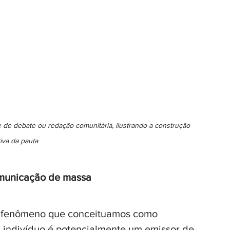
 de debate ou redação comunitária, ilustrando a construção 
tiva da pauta
omunicação de massa
 o fenômeno que conceituamos como 
indivíduo é potencialmente um emissor de 