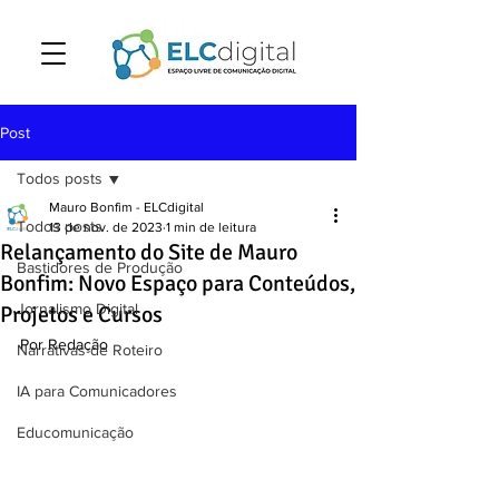
Post
Todos posts
Mauro Bonfim - ELCdigital
Todos posts
13 de nov. de 2023
1 min de leitura
Relançamento do Site de Mauro
Bastidores de Produção
Bonfim: Novo Espaço para Conteúdos,
Jornalismo Digital
Projetos e Cursos
Por Redação 
Narrativas de Roteiro
IA para Comunicadores
Educomunicação