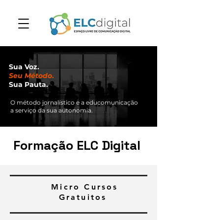
Sua Voz.
Seu Método
.
Sua Pauta.
O método jornalístico e a educomunicação
a serviço da sua autonomia.
Formação ELC Digital
Micro Cursos
Gratuitos