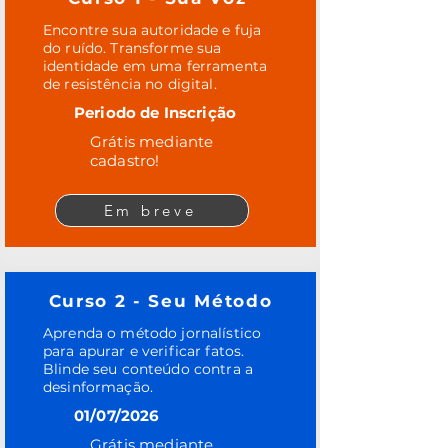
Encontre sua autoridade e fuja
do ruído. Transforme sua
identidade em uma ferramenta
de resistência no digital.
Periodo de Inscrição
Grátis mediante
cadastro!
Em breve
Curso 2 - Seu Método
Aprenda o método jornalístico
para apurar e verificar fatos.
Blinde seu conteúdo contra a
desinformação.
01/07/2026
Grátis mediante