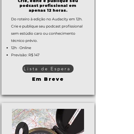
Crie, edite e publique seu
podcast profissional em
apenas 12 horas.
Do roteiro à edição no Audacity em 12h.
Crie e publique seu podcast profissional
sem estúdio caro ou conhecimento
técnico prévio.
12h · Online
Previsão: R$ 147
Lista de Espera
Em Breve